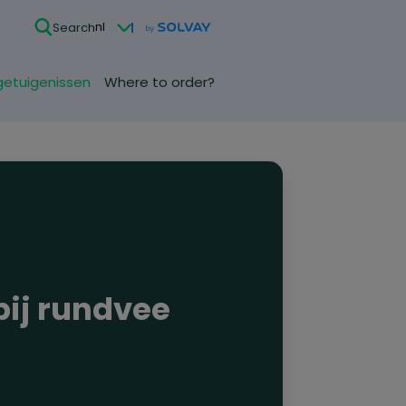
nl
Search
getuigenissen
Where to order?
bij rundvee