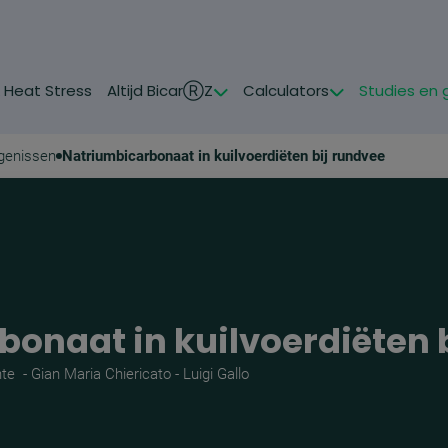
& Heat Stress
Altijd BicarⓇZ
Calculators
Studies en 
igenissen
Natriumbicarbonaat in kuilvoerdiëten bij rundvee
onaat in kuilvoerdiëten 
e - Gian Maria Chiericato - Luigi Gallo