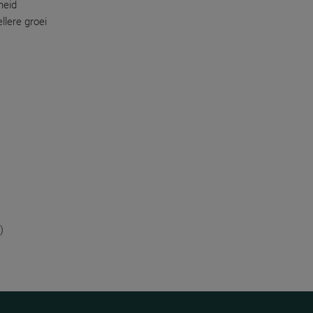
heid
llere groei
)