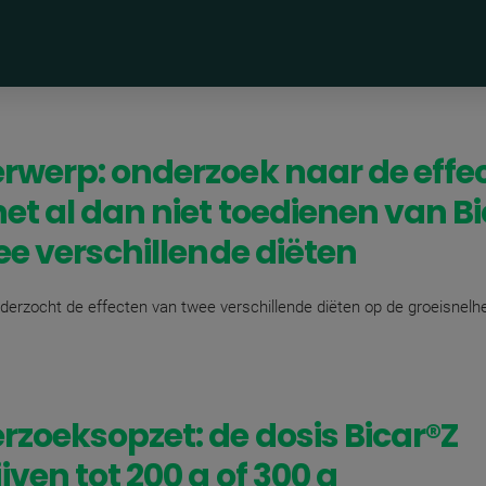
rwerp: onderzoek naar de effe
et al dan niet toedienen van B
ee verschillende diëten
derzocht de effecten van twee verschillende diëten op de groeisnelh
zoeksopzet: de dosis Bicar®Z
jven tot 200 g of 300 g