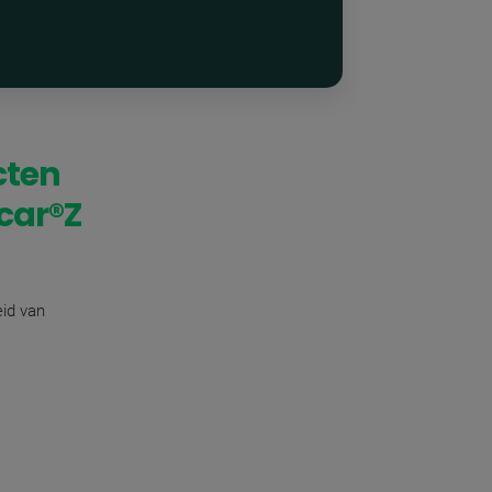
cten
icar®Z
eid van