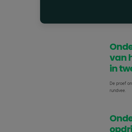
Onde
van h
in tw
De proef on
rundvee.
Onder
opdri