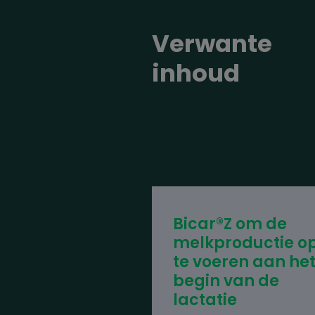
Verwante
inhoud
Bicar®Z om de
melkproductie o
te voeren aan he
begin van de
lactatie