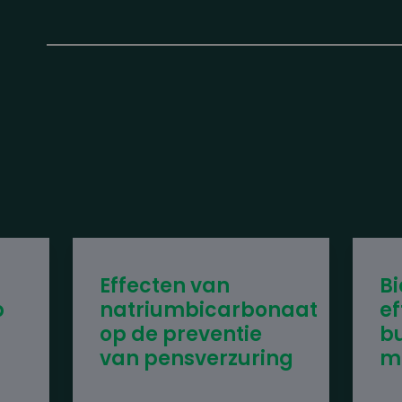
Effecten van
Bi
p
natriumbicarbonaat
ef
t
op de preventie
bu
van pensverzuring
m