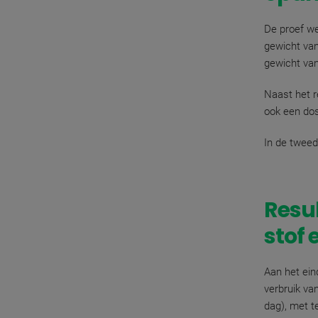
De proef we
gewicht van
gewicht van
Naast het r
ook een do
In de tweed
Resul
stof 
Aan het ein
verbruik va
dag), met t