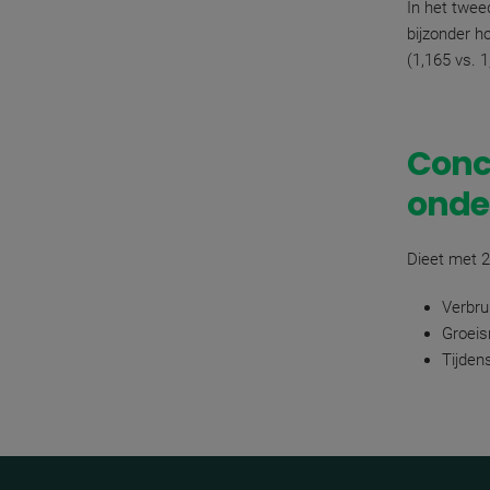
In het twee
bijzonder h
(1,165 vs. 
Concl
onde
Dieet met 
Verbru
Groeis
Tijden