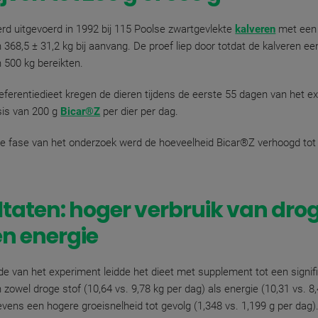
rd uitgevoerd in 1992 bij 115 Poolse zwartgevlekte
kalveren
met een
 368,5 ± 31,2 kg bij aanvang. De proef liep door totdat de kalveren ee
 500 kg bereikten.
eferentiedieet kregen de dieren tijdens de eerste 55 dagen van het e
sis van 200 g
Bicar®Z
per dier per dag.
e fase van het onderzoek werd de hoeveelheid Bicar®Z verhoogd tot
taten: hoger verbruik van dro
en energie
de van het experiment leidde het dieet met supplement tot een signif
n zowel droge stof (10,64 vs. 9,78 kg per dag) als energie (10,31 vs. 
evens een hogere groeisnelheid tot gevolg (1,348 vs. 1,199 g per dag)