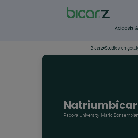
Acidosis 
Overslaan en naar de inhoud gaan
Bicarz
Studies en getu
Natriumbicarb
Padova University, Mario Bonsembiant