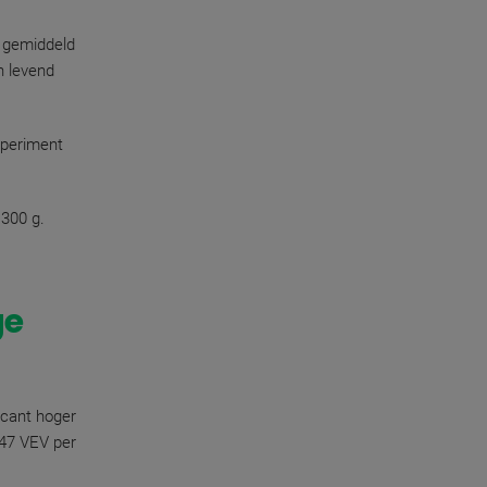
 gemiddeld
n levend
xperiment
 300 g.
ge
icant hoger
8,47 VEV per
.