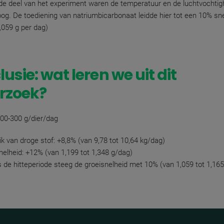
de deel van het experiment waren de temperatuur en de luchtvochtig
oog. De toediening van natriumbicarbonaat leidde hier tot een 10% sne
1,059 g per dag)
usie: wat leren we uit dit
rzoek?
200-300 g/dier/dag
ik van droge stof: +8,8% (van 9,78 tot 10,64 kg/dag)
nelheid: +12% (van 1,199 tot 1,348 g/dag)
s de hitteperiode steeg de groeisnelheid met 10% (van 1,059 tot 1,165