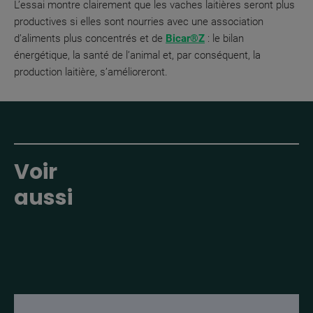
L’essai montre clairement que les vaches laitières seront plus
productives si elles sont nourries avec une association
d’aliments plus concentrés et de
Bicar®Z
: le bilan
énergétique, la santé de l’animal et, par conséquent, la
production laitière, s’amélioreront.
Voir
aussi