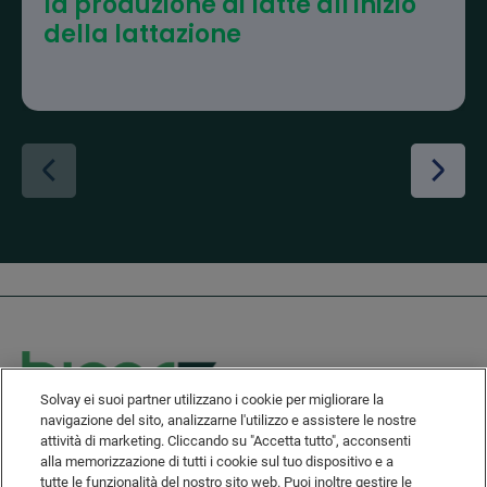
la produzione di latte all'inizio
della lattazione
Solvay ei suoi partner utilizzano i cookie per migliorare la
navigazione del sito, analizzarne l'utilizzo e assistere le nostre
attività di marketing. Cliccando su "Accetta tutto", acconsenti
Solvay's Privacy & Cookie Policy
alla memorizzazione di tutti i cookie sul tuo dispositivo e a
Disclaimer
tutte le funzionalità del nostro sito web. Puoi inoltre gestire le