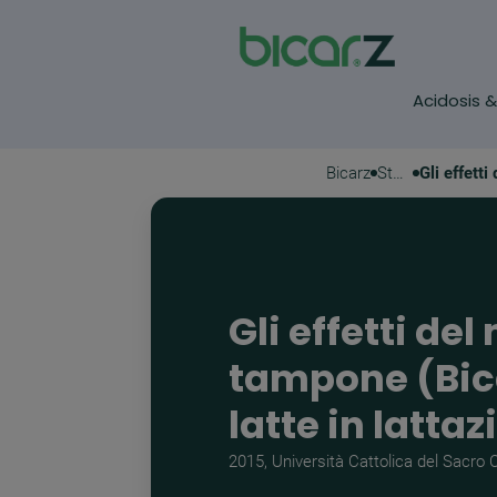
Acidosis 
Salta al contenuto principale
Bicarz
Studi & Testimonianze
Gli effetti d
tampone (Bica
latte in latta
2015, Università Cattolica del Sacro 