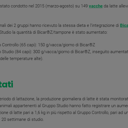
 stato condotto nel 2015 (marzo-agosto) su 149
vacche
da latte allev
imali dei 2 gruppi hanno ricevuto la stessa dieta e l’integrazione di
Bic
tudio la quantità di Bicar
®
Z/tampone è stato aumentato:
 Controllo (65 capi): 150 g/vacca/giorno di Bicar®Z
 Studio (84 capi): 300 g/vacca/giorno di Bicar®Z, inseguito aumenta
delle temperature alte).
tati
eriodo di lattazione, la produzione giornaliera di latte è stata monitora
li animali appartenenti al Gruppo Studio hanno fatto registrare un aum
ione di latte pari a 1,6 kg in più rispetto al Gruppo Controllo, pari ad un
e 20 settimane di studio.