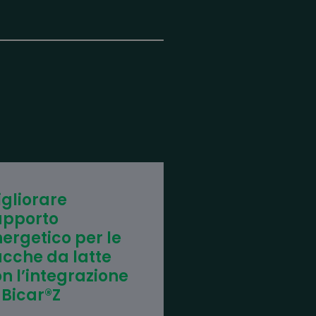
gliorare
Gli effetti
apporto
dell’integrazi
ergetico per le
Bicar®Z sulla
cche da latte
produzione di
n l’integrazione
nelle vacche 
 Bicar®Z
lattazione nel
periodo estiv