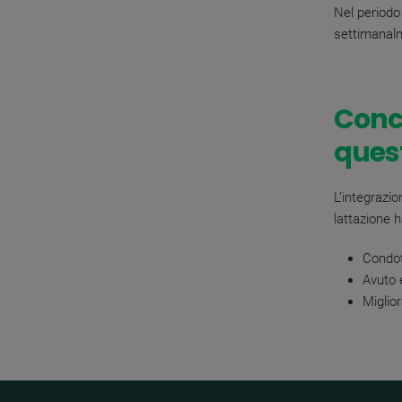
Nel periodo
settimanalm
Conc
ques
L’integrazi
lattazione h
Condot
Avuto e
Miglior