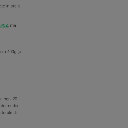
ate in stalla
ar
®
Z
, ma
to a 400g (a
ta ogni 20
ento medio
 totale di