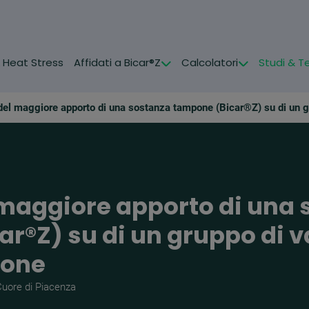
& Heat Stress
Affidati a Bicar®Z
Calcolatori
Studi & T
el maggiore apporto di una
r®Z) su di un gruppo di 
zione
Cuore di Piacenza