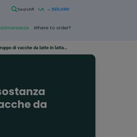
it
Search
estimonianze
Where to order?
Gli effetti del maggiore apporto di una sostanza tampone (Bicar®Z) su di un gruppo di vacche da latte in lattazione
 sostanza
vacche da