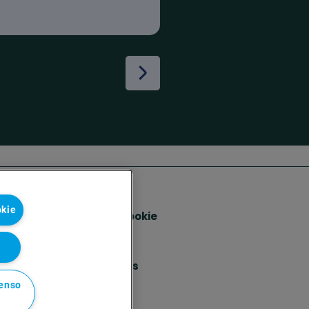
okie
Solvay's Privacy & Cookie
Policy
Disclaimer
Terms and Conditions
and Legal Notice
senso
Sitemap