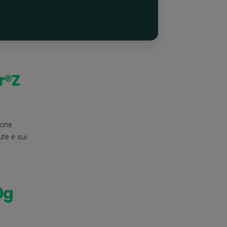
r
®
Z
pone
ute e sui
0g