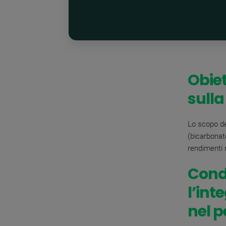
Obiet
sulla
Lo scopo de
(bicarbonat
rendimenti r
Condi
l’int
nel p