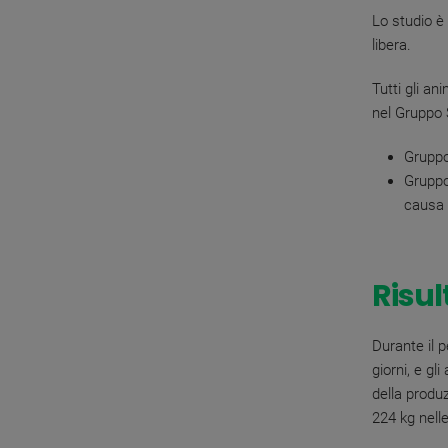
Lo studio è
libera.
Tutti gli an
nel Gruppo S
Gruppo
Gruppo
causa 
Risul
Durante il p
giorni, e g
della produz
224 kg nell