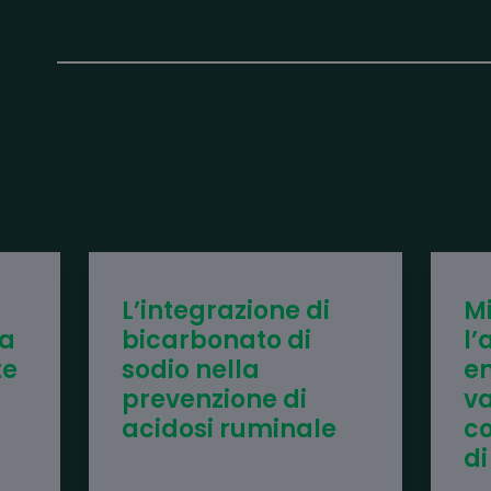
L’integrazione di
Mi
la
bicarbonato di
l’
te
sodio nella
en
prevenzione di
va
acidosi ruminale
co
di