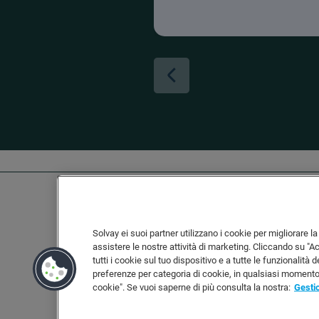
Solvay ei suoi partner utilizzano i cookie per migliorare la 
assistere le nostre attività di marketing. Cliccando su "A
tutti i cookie sul tuo dispositivo e a tutte le funzionalità 
preferenze per categoria di cookie, in qualsiasi moment
Linkedin
Twitter
wechat
Instagram
Facebook
Youtube
cookie". Se vuoi saperne di più consulta la nostra:
Gesti