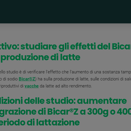
tivo: studiare gli effetti del
Bica
 produzione di latte
llo studio è di verificare l’effetto che l’aumento di una sostanza tam
o di sodio
Bicar
®
Z
) ha sulla produzione di latte, sulle condizioni di sal
iproduttivi di
vacche
da latte ad alto rendimento.
zioni delle studio: aumentare
egrazione di Bicar®Z
a 300g o 40
eriodo di lattazione