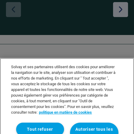
Solvay et ses partenaires utilisent des cookies pour améliorer
la navigation sur le site, analyser son utilisation et contribuer à
nos efforts de marketing. En cliquant sur " Tout accepter ",
vous acceptez le stockage de tous les cookies sur votre
Solvay's Privacy & Cookie Policy
appareil et toutes les fonctionnalités de notre site web. Vous
Disclaimer
pouvez également gérer vos préférences par catégorie de
cookies, à tout moment, en cliquant sur "Outil de
Terms and Conditions and Legal Notice
consentement pour les cookies". Pour en savoir plus, veuillez
Sitemap
consulter notre:
politique en matière de cookies
Tout refuser
Autoriser tous les
Linkedin
Twitter
wechat
Instagram
Facebook
Youtube