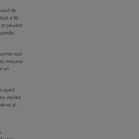
seuil de
tait à 86
 et peuvent
porelle,
ournée tout
 des mesures
on en
es ayant
les vaches
an et al.,
u