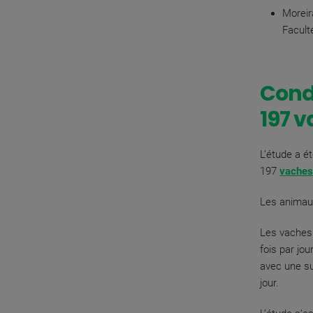
Moreir
Facult
Condi
197 v
L’étude a é
197
vache
Les animaux
Les vaches 
fois par jo
avec une su
jour.