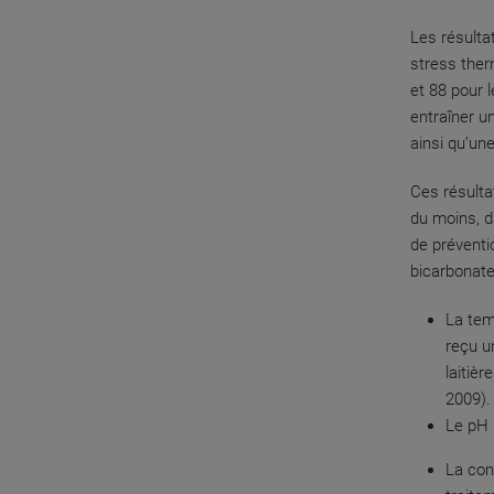
Les résulta
stress ther
et 88 pour 
entraîner u
ainsi qu’une
Ces résulta
du moins, 
de préventi
bicarbonate
La tem
reçu u
laitièr
2009).
Le pH 
La con