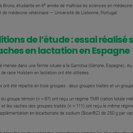
e
a Bruno, étudiante en 6
année de maîtrise ès sciences en médecine v
é de médecine vétérinaire — Université de Lisbonne, Portugal.
tions de l’étude : essai réalisé 
aches en lactation en Espagne
té menée dans une ferme située à la Garrotxa (Gérone, Espagne). Au t
s
de race Holstein en lactation ont été utilisées.
 ont été répartis en trois groupes : deux groupes traités et un group
du groupe témoin (n = 87) ont reçu un régime TMR (ration totale mé
ur et les vaches des groupes traités (n = 111) ont reçu le même régim
pplémentation en bicarbonate de sodium (Bicar®Z) de 250 g par vac