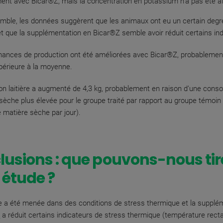
ment avec Bicar®Z, mais la concentration en potassium n’a pas été a
mble, les données suggèrent que les animaux ont eu un certain degr
t que la supplémentation en Bicar®Z semble avoir réduit certains ind
mances de production ont été améliorées avec Bicar®Z, probablemen
périeure à la moyenne.
on laitière a augmenté de 4,3 kg, probablement en raison d’une con
sèche plus élevée pour le groupe traité par rapport au groupe témoin
e matière sèche par jour).
usions : que pouvons-nous tir
 étude ?
e a été menée dans des conditions de stress thermique et la supplé
Z
a réduit certains indicateurs de stress thermique (température recta