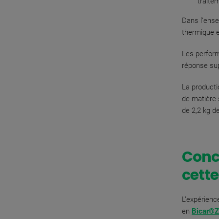
traite
Dans l’ense
thermique e
Les perfor
réponse su
La producti
de matière 
de 2,2 kg d
Concl
cette
L’expérienc
en
Bicar®