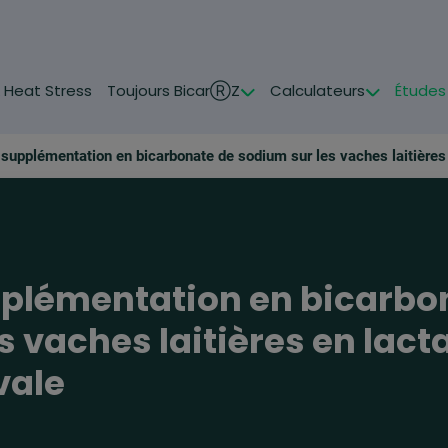
& Heat Stress
Toujours BicarⓇZ
Calculateurs
Études
upplémentation en bicarbo
s vaches laitières en lac
vale