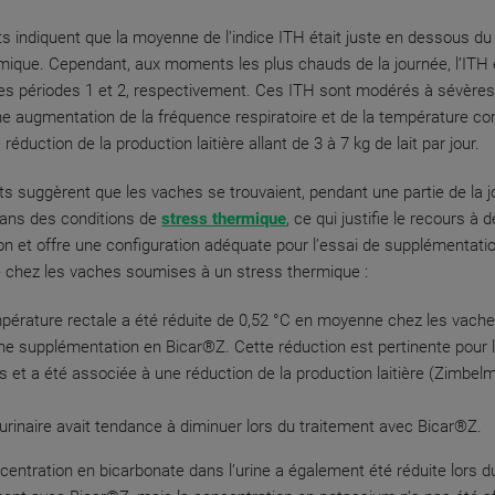
ts indiquent que la moyenne de l’indice ITH était juste en dessous du 
mique. Cependant, aux moments les plus chauds de la journée, l’ITH é
les périodes 1 et 2, respectivement. Ces ITH sont modérés à sévères
ne augmentation de la fréquence respiratoire et de la température cor
 réduction de la production laitière allant de 3 à 7 kg de lait par jour.
ts suggèrent que les vaches se trouvaient, pendant une partie de la j
dans des conditions de
stress thermique
, ce qui justifie le recours à
on et offre une configuration adéquate pour l’essai de supplémentati
 chez les vaches soumises à un stress thermique :
pérature rectale a été réduite de 0,52 °C en moyenne chez les vach
ne supplémentation en Bicar®Z. Cette réduction est pertinente pour 
es et a été associée à une réduction de la production laitière (Zimbelm
urinaire avait tendance à diminuer lors du traitement avec Bicar®Z.
centration en bicarbonate dans l’urine a également été réduite lors d