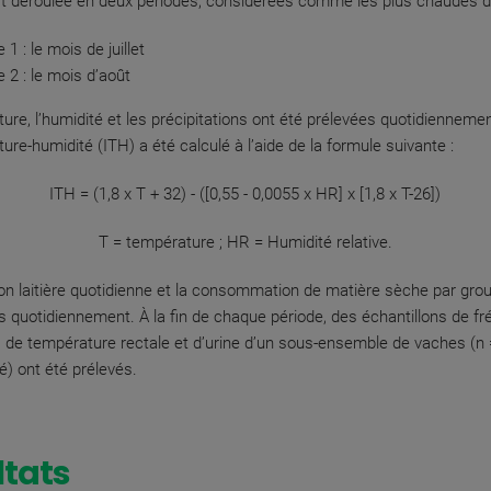
st déroulée en deux périodes, considérées comme les plus chaudes de
 1 : le mois de juillet
e 2 : le mois d’août
ure, l’humidité et les précipitations ont été prélevées quotidiennement
ure-humidité (ITH) a été calculé à l’aide de la formule suivante :
ITH = (1,8 x T + 32) - ([0,55 - 0,0055 x HR] x [1,8 x T-26])
T = température ; HR = Humidité relative.
on laitière quotidienne et la consommation de matière sèche par gro
 quotidiennement. À la fin de chaque période, des échantillons de f
e, de température rectale et d’urine d’un sous-ensemble de vaches (n 
é) ont été prélevés.
ltats