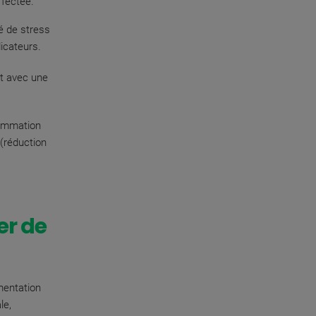
ffectée.
é de stress
icateurs.
t avec une
sommation
 (réduction
er de
mentation
le,