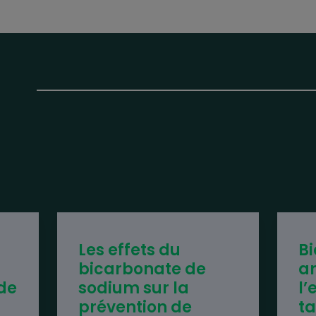
Les effets du
Bi
bicarbonate de
a
 de
sodium sur la
l’
prévention de
t