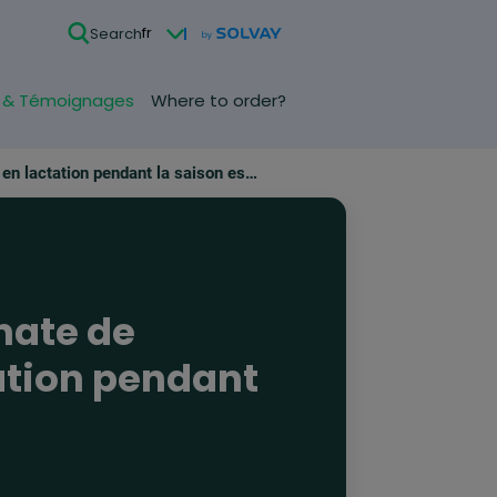
fr
Search
 & Témoignages
Where to order?
Effet de la supplémentation en bicarbonate de sodium sur les vaches laitières en lactation pendant la saison estivale
nate de
tation pendant