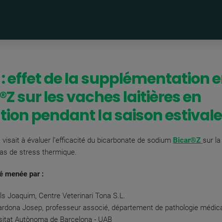
 : effet de la supplémentation 
®Z sur les vaches laitières en
tion pendant la saison estivale
 visait à évaluer l’efficacité du bicarbonate de sodium
Bicar®Z
sur la
 cas de stress thermique.
té menée par :
ls Joaquim, Centre Veterinari Tona S.L.
lardona Josep, professeur associé, département de pathologie médica
sitat Autònoma de Barcelona - UAB