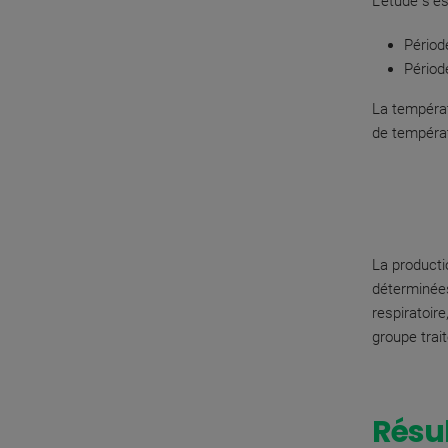
L’étude s’e
Période
Périod
La températ
de températ
La producti
déterminées
respiratoir
groupe trait
Résu