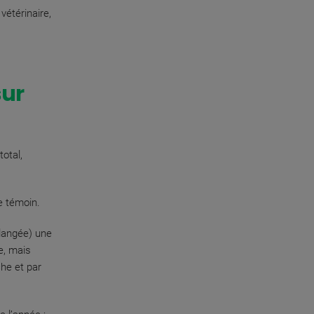
étérinaire,
sur
otal,
e témoin.
langée) une
e, mais
he et par