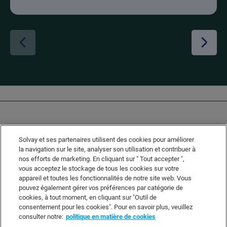
Solvay et ses partenaires utilisent des cookies pour améliorer
la navigation sur le site, analyser son utilisation et contribuer à
nos efforts de marketing. En cliquant sur " Tout accepter ",
vous acceptez le stockage de tous les cookies sur votre
Solvay's Privacy & Cookie Policy
appareil et toutes les fonctionnalités de notre site web. Vous
Disclaimer
pouvez également gérer vos préférences par catégorie de
cookies, à tout moment, en cliquant sur "Outil de
Terms and Conditions and Legal Notice
consentement pour les cookies". Pour en savoir plus, veuillez
Sitemap
consulter notre:
politique en matière de cookies