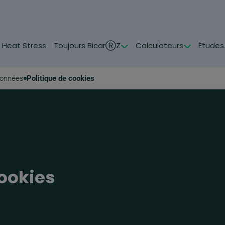
& Heat Stress
Toujours BicarⓇZ
Calculateurs
Études
données
Politique de cookies
cookies