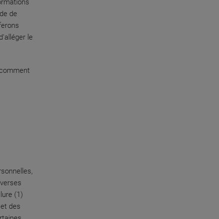
formations
ode de
 ferons
'alléger le
et comment
rsonnelles,
iverses
lure (1)
 et des
ertaines