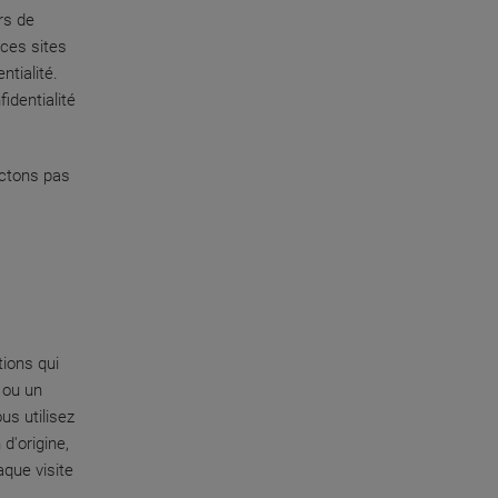
rs de
ces sites
tialité.
identialité
ectons pas
tions qui
 ou un
us utilisez
d'origine,
aque visite