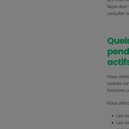
façon dont v
consulter n
Quels
pend
actif
Nous utiliso
cookies com
fonctions 
Nous utiliso
Les co
Les co