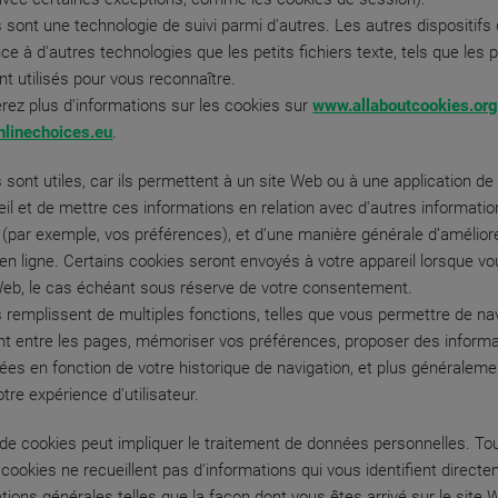
 sont une technologie de suivi parmi d'autres. Les autres dispositifs 
ce à d'autres technologies que les petits fichiers texte, tels que les p
ont utilisés pour vous reconnaître.
rez plus d'informations sur les cookies sur
www.allaboutcookies.or
linechoices.eu
.
 sont utiles, car ils permettent à un site Web ou à une application de
eil et de mettre ces informations en relation avec d'autres informati
(par exemple, vos préférences), et d’une manière générale d’améliore
en ligne. Certains cookies seront envoyés à votre appareil lorsque vo
Web, le cas échéant sous réserve de votre consentement.
 remplissent de multiples fonctions, telles que vous permettre de na
t entre les pages, mémoriser vos préférences, proposer des inform
ées en fonction de votre historique de navigation, et plus généraleme
otre expérience d'utilisateur.
on de cookies peut impliquer le traitement de données personnelles. Tou
 cookies ne recueillent pas d'informations qui vous identifient direct
tions générales telles que la façon dont vous êtes arrivé sur le site 