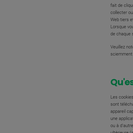
fait de cli
collecter o
Web tiers e
Lorsque vou
de chaque s
Veuillez no
sciemment d
Qu'es
Les cookies
sont téléch
appareil ca
une applica
ou à d'autr
ultérieure 