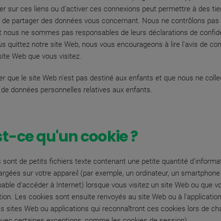
quer sur ces liens ou d'activer ces connexions peut permettre à des tie
u de partager des données vous concernant. Nous ne contrôlons pas 
t nous ne sommes pas responsables de leurs déclarations de confiden
s quittez notre site Web, nous vous encourageons à lire l'avis de conf
ite Web que vous visitez.
ter que le site Web n'est pas destiné aux enfants et que nous ne coll
e données personnelles relatives aux enfants.
t-ce qu'un cookie ?
 sont de petits fichiers texte contenant une petite quantité d'informa
argées sur votre appareil (par exemple, un ordinateur, un smartphone
pable d’accéder à Internet) lorsque vous visitez un site Web ou que vo
tion. Les cookies sont ensuite renvoyés au site Web ou à l'application 
es sites Web ou applications qui reconnaîtront ces cookies lors de ch
(avec certaines exceptions, comme les cookies de session).