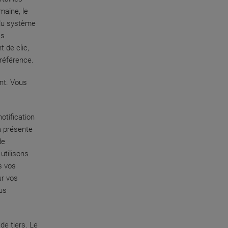
omaine, le
 du système
es
 de clic,
 référence.
nt. Vous
otification
a présente
de
utilisons
s vos
ur vos
ous
de tiers. Le