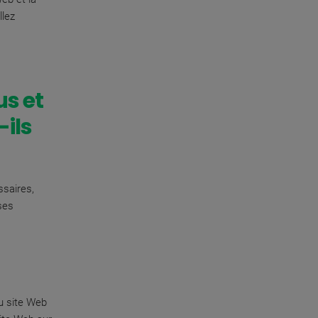
llez
us et
ils
ssaires,
ses
du site Web