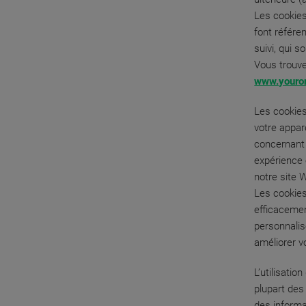
Les cookies
font référen
suivi, qui s
Vous trouve
www.youron
Les cookies
votre appar
concernant 
expérience 
notre site 
Les cookies
efficacemen
personnalis
améliorer v
L’utilisati
plupart des
des informa