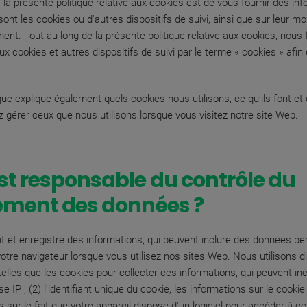
e la présente politique relative aux cookies est de vous fournir des in
sont les cookies ou d'autres dispositifs de suivi, ainsi que sur leur m
ent. Tout au long de la présente politique relative aux cookies, nous
x cookies et autres dispositifs de suivi par le terme « cookies » afin d
ique explique également quels cookies nous utilisons, ce qu'ils font 
 gérer ceux que nous utilisons lorsque vous visitez notre site Web.
st responsable du contrôle du
tement des données ?
it et enregistre des informations, qui peuvent inclure des données pe
 votre navigateur lorsque vous utilisez nos sites Web. Nous utilisons d
elles que les cookies pour collecter ces informations, qui peuvent inc
e IP ; (2) l'identifiant unique du cookie, les informations sur le cookie
s sur le fait que votre appareil dispose d'un logiciel pour accéder à c