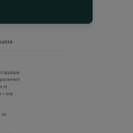
ialité
 s'applique
egistrement
es et
 « site
» ou