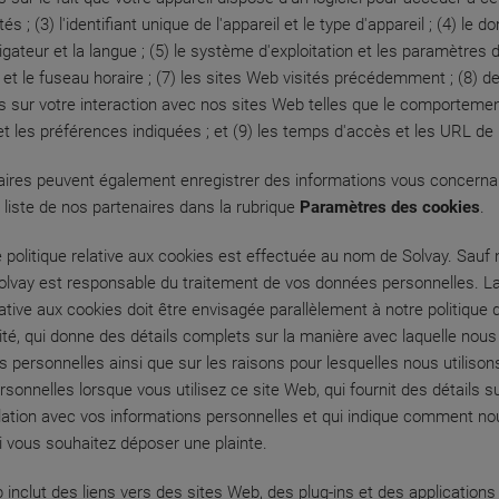
tés ; (3) l'identifiant unique de l'appareil et le type d'appareil ; (4) le d
igateur et la langue ; (5) le système d'exploitation et les paramètres
s et le fuseau horaire ; (7) les sites Web visités précédemment ; (8) d
s sur votre interaction avec nos sites Web telles que le comportement
et les préférences indiquées ; et (9) les temps d'accès et les URL de
ires peuvent également enregistrer des informations vous concerna
a liste de nos partenaires dans la rubrique
Paramètres des cookies
.
 politique relative aux cookies est effectuée au nom de Solvay. Sauf n
Solvay est responsable du traitement de vos données personnelles. L
lative aux cookies doit être envisagée parallèlement à notre politique 
lité, qui donne des détails complets sur la manière avec laquelle nous 
 personnelles ainsi que sur les raisons pour lesquelles nous utilison
sonnelles lorsque vous utilisez ce site Web, qui fournit des détails s
elation avec vos informations personnelles et qui indique comment n
i vous souhaitez déposer une plainte.
 inclut des liens vers des sites Web, des plug-ins et des applications 