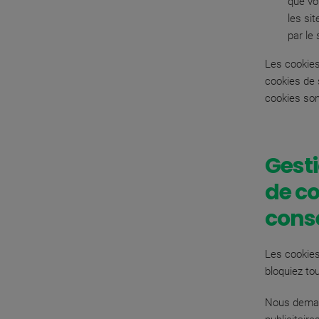
que vo
les si
par le
Les cookies
cookies de s
cookies son
Gest
de co
cons
Les cookies
bloquiez to
Nous deman