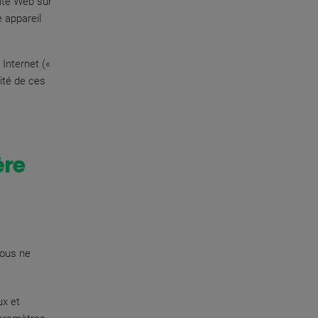
site Web sur
 appareil
Internet («
vité de ces
ère
vous ne
x et