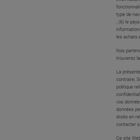
fonctionnali
type de nav
; (6) le pay
information
les achats 
Nos partena
trouverez l
La présente
contraire, 
politique re
confidentia
vos données
données per
droits en r
contacter s
Ce site Web