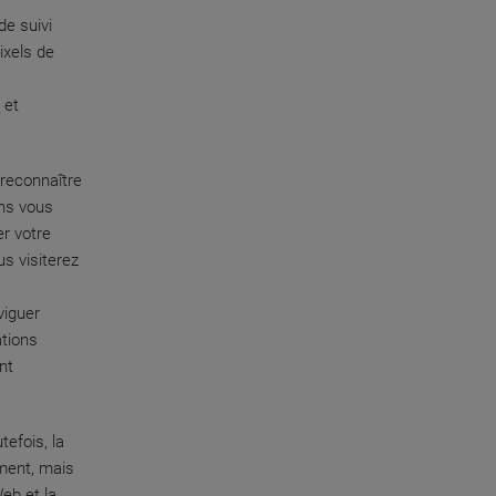
de suivi
ixels de
g
et
 reconnaître
ons vous
r votre
us visiterez
viguer
ations
nt
tefois, la
ement, mais
Web et la