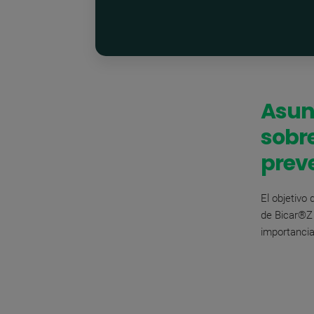
Asunt
sobre
preve
El objetivo
de
Bicar®Z 
importancia