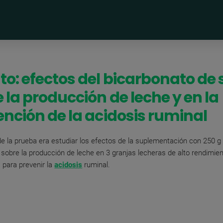
o: efectos del bicarbonato de 
 la producción de leche y en la
nción de la acidosis ruminal
 de la prueba era estudiar los efectos de la suplementación con 250 g
sobre la producción de leche en 3 granjas lecheras de alto rendimien
 para prevenir la
acidosis
ruminal.