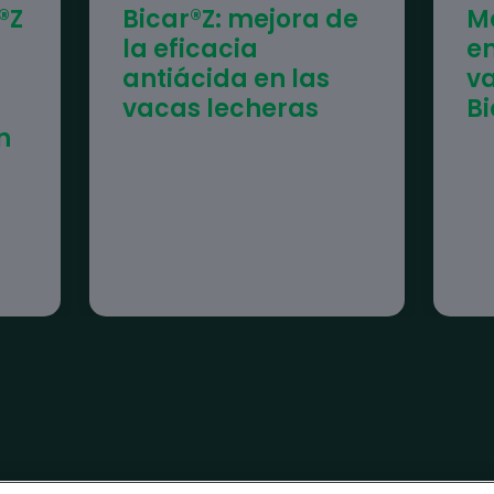
®Z
Bicar®Z: mejora de
Me
la eficacia
en
antiácida en las
v
vacas lecheras
Bi
n