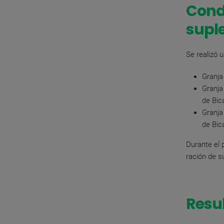
Condi
supl
Se realizó 
Granja
Granja
de
Bic
Granja
de
Bic
Durante el 
ración de s
Resu