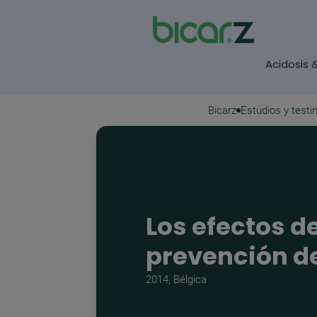
Acidosis 
Pasar al contenido principal
Bicarz
Estudios y test
Los efectos d
prevención de
2014, Bélgica