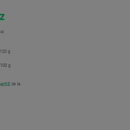
®Z
ca:
 120 g
 100 g
car®Z
de la