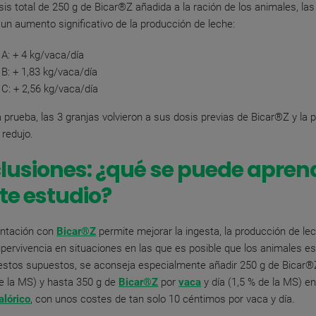
is total de 250 g de Bicar®Z añadida a la ración de los animales, las
un aumento significativo de la producción de leche:
 A: + 4 kg/vaca/día
 B: + 1,83 kg/vaca/día
 C: + 2,56 kg/vaca/día
 la prueba, las 3 granjas volvieron a sus dosis previas de Bicar®Z y la
 redujo
.
lusiones: ¿qué se puede apren
te estudio?
ntación con
Bicar®Z
permite mejorar la ingesta, la producción de lec
pervivencia en situaciones en las que es posible que los animales e
estos supuestos, se aconseja especialmente añadir
250 g de Bicar®
de la MS) y hasta 350 g de
Bicar®Z
por
vaca
y día (1,5 % de la MS) e
alórico
, con unos costes de tan solo 10 céntimos por vaca y día.