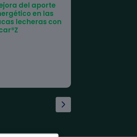
jora del aporte
Efecto de la
ergético en las
suplementac
acas lecheras con
con bicarbon
car®Z
de sodio en la
vacas lecher
lactantes du
el verano