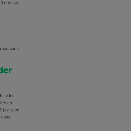
 3 granjas
 producción
der
he y las
stén en
Z por vaca
n caso