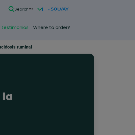
es
Search
y testimonios
Where to order?
acidosis ruminal
 la