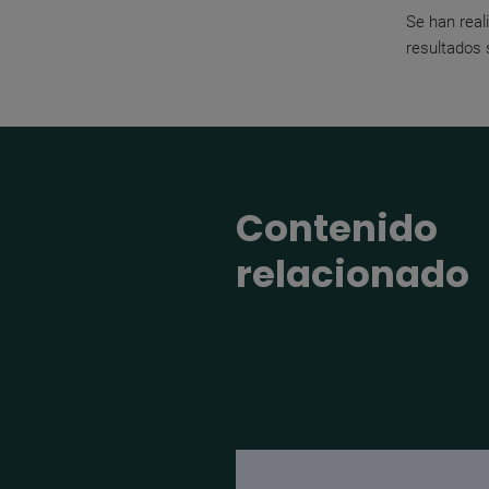
Se han real
resultados 
Contenido
relacionado