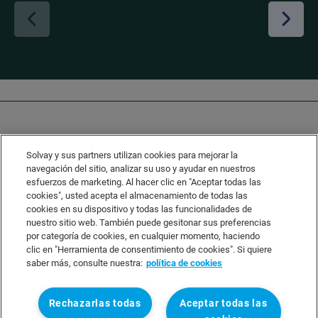
Solvay y sus partners utilizan cookies para mejorar la
navegación del sitio, analizar su uso y ayudar en nuestros
esfuerzos de marketing. Al hacer clic en "Aceptar todas las
cookies", usted acepta el almacenamiento de todas las
Solvay's Privacy & Cookie Policy
cookies en su dispositivo y todas las funcionalidades de
Disclaimer
nuestro sitio web. También puede gesitonar sus preferencias
por categoría de cookies, en cualquier momento, haciendo
Terms and Conditions and Legal Notice
clic en "Herramienta de consentimiento de cookies". Si quiere
Sitemap
saber más, consulte nuestra:
política de cookies
Rechazarlas todas
Aceptar todas las
Linkedin
Twitter
wechat
Instagram
Facebook
Youtube