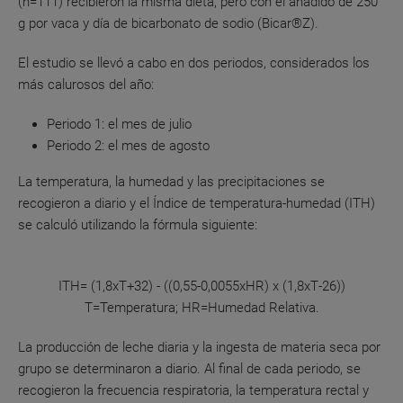
(n=111) recibieron la misma dieta, pero con el añadido de 250
g por vaca y día de bicarbonato de sodio (Bicar®Z).
El estudio se llevó a cabo en dos periodos, considerados los
más calurosos del año:
Periodo 1: el mes de julio
Periodo 2: el mes de agosto
La temperatura, la humedad y las precipitaciones se
recogieron a diario y el Índice de temperatura-humedad (ITH)
se calculó utilizando la fórmula siguiente:
ITH= (1,8xT+32) ‐ ((0,55‐0,0055xHR) x (1,8xT‐26))
T=Temperatura; HR=Humedad Relativa.
La producción de leche diaria y la ingesta de materia seca por
grupo se determinaron a diario. Al final de cada periodo, se
recogieron la frecuencia respiratoria, la temperatura rectal y