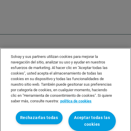
Solvay y sus partners utilizan cookies para mejorar la
navegación del sitio, analizar su uso y ayudar en nuestros
esfuerzos de marketing. Al hacer clic en "Aceptar todas las
cookies", usted acepta el almacenamiento de todas las
Solvay's Privacy & Cookie Policy
cookies en su dispositivo y todas las funcionalidades de
Disclaimer
nuestro sitio web. También puede gesitonar sus preferencias
por categoría de cookies, en cualquier momento, haciendo
Terms and Conditions and Legal Notice
clic en "Herramienta de consentimiento de cookies". Si quiere
Sitemap
saber más, consulte nuestra:
política de cookies
Rechazarlas todas
Aceptar todas las
Linkedin
Twitter
wechat
Instagram
Facebook
Youtube
cookies